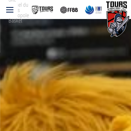
officiel du
Tours
Métropole
Basket