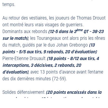
temps.
Au retour des vestiaires, les joueurs de Thomas Drouot
ont montré leurs vrais visages de guerriers.
ème
Dominants aux rebonds
(12-5 dans le 3
QT – 38-23
sur le match)
, les Tourangeaux ont alors pris les rênes
du match, guidés par le duo Johan Grebongo
(13
PLAN DU SITE
points – 5/5 aux tirs, 9 rebonds, 20 d’évaluation)
MENTIONS LÉGALES
Pierre-Etienne Drouault
(18 points – 8/12 aux tirs, 4
POLITIQUE DE CONFIDENTIALITÉ
interceptions, 3 décisives, 2 rebonds, 20
CONTACT
d’évaluation)
, avec 13 points d’avance avant l’entame
des dix dernières minutes (72-59).
©2026 Union Tours Basket Metropole - Tous droits réservés | Création &
Développement :
G COMME UNE IDÉE
Solides défensivement
(20 points encaissés dans la
seconde mi-temps, 10 interceptions sur le match)
,
les Knights n’ont alors plus laissé aucune chance à