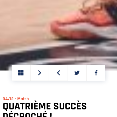
PARTAGER
PARTAGER
SUR
SUR
TWITTER
FACEBOOK
04/12 - Match
QUATRIÈME SUCCÈS
DÉCROCHÉ !