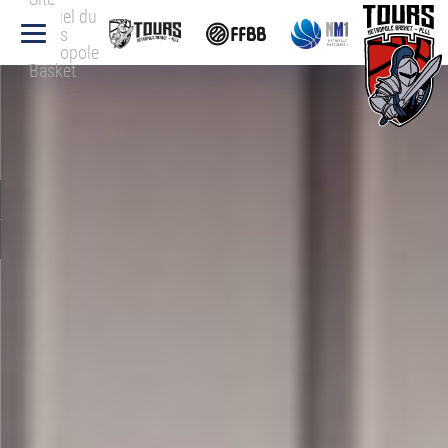
officiel du
Tours
Métropole
Basket