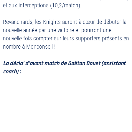
et aux interceptions (10,2/match).
PLAN DU SITE
Revanchards, les Knights auront à cœur de débuter la
MENTIONS LÉGALES
nouvelle année par une victoire et pourront une
POLITIQUE DE CONFIDENTIALITÉ
nouvelle fois compter sur leurs supporters présents en
CONTACT
nombre à Monconseil !
©2026 Union Tours Basket Metropole - Tous droits réservés | Création &
La décla’ d’avant match de Gaëtan Douet (assistant
Développement :
G COMME UNE IDÉE
coach) :
« C’est un adversaire qu’il faut clairement prendre
au sérieux. Ils ont battu Chartres, ils ont gagné à
Berck et ils nous ont battus au match aller. Ils ont
pris quelques éclats, mais dans l’ensemble ils ont eu
beaucoup de matchs serrés.
Ils ne lâchent pas et se donnent jusqu’au bout, c’est