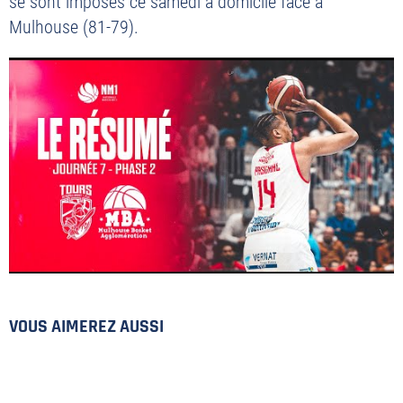
se sont imposés ce samedi à domicile face à
Mulhouse (81-79).
PLAN DU SITE
MENTIONS LÉGALES
POLITIQUE DE CONFIDENTIALITÉ
CONTACT
©2026 Union Tours Basket Metropole - Tous droits réservés | Création &
VOUS AIMEREZ AUSSI
Développement :
G COMME UNE IDÉE