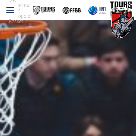
officiel du
Tours
Métropole
Basket