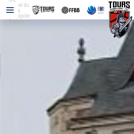
officiel du
Tours
Métropole
Basket