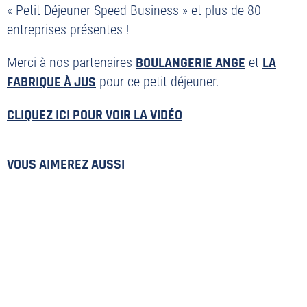
« Petit Déjeuner Speed Business » et plus de 80
entreprises présentes !
Merci à nos partenaires
BOULANGERIE ANGE
et
LA
FABRIQUE À JUS
pour ce petit déjeuner.
PLAN DU SITE
CLIQUEZ ICI POUR VOIR LA VIDÉO
MENTIONS LÉGALES
POLITIQUE DE CONFIDENTIALITÉ
VOUS AIMEREZ AUSSI
CONTACT
©2026 Union Tours Basket Metropole - Tous droits réservés | Création &
Développement :
G COMME UNE IDÉE
06 / 02 - Partenaires