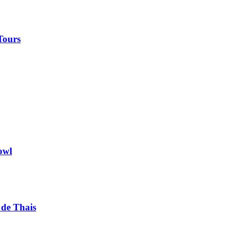
Tours
owl
 de Thais