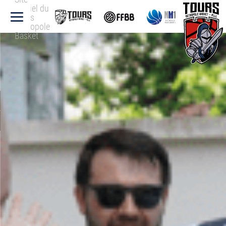
officiel du
Tours
Métropole
Basket