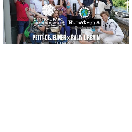
POLITIQUE DE CONFIDENTIALITÉ
CONTACT
©2026 Union Tours Basket Metropole - Tous droits réservés | Création &
Développement :
G COMME UNE IDÉE
VOUS AIMEREZ AUSSI
06 / 02 - Partenaires