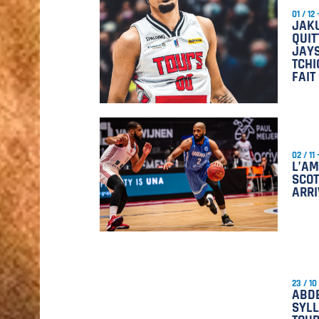
01 / 12
JAK
QUIT
JAY
TCH
FAIT
02 / 11
L’AM
SCOT
ARRI
23 / 10
ABD
SYLL