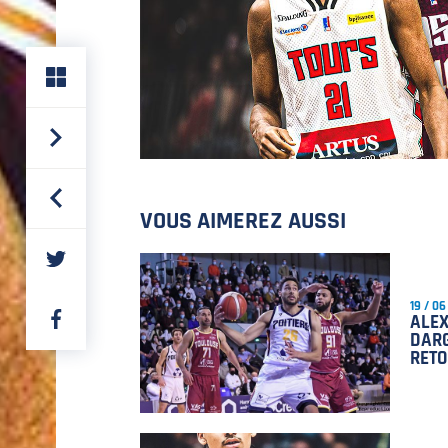
VOUS AIMEREZ AUSSI
PARTAGER
SUR
TWITTER
19 / 0
PARTAGER
ALEX
SUR
DAR
FACEBOOK
RETO