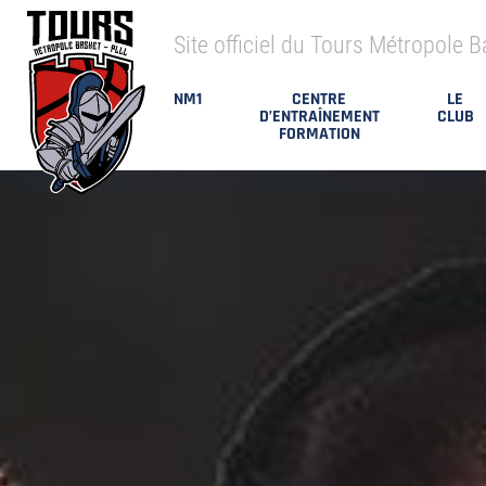
Site officiel du Tours Métropole B
NM1
CENTRE
LE
D’ENTRAÎNEMENT
CLUB
FORMATION