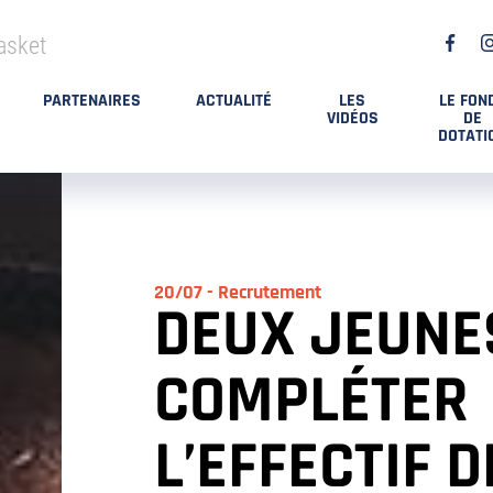
asket
PARTENAIRES
ACTUALITÉ
LES
LE FON
VIDÉOS
DE
DOTATI
20/07 - Recrutement
DEUX JEUNE
COMPLÉTER
L’EFFECTIF D