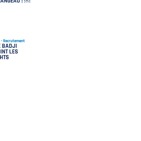
RANGEAU ! ￼
8 - Recrutement
 BADJI
INT LES
HTS