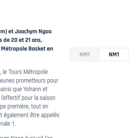
01m) et Joachym Ngoa
 de 20 et 21 ans,
s Métropole Basket en
NM1
NM1
 le Tours Métropole
 jeunes prometteurs pour
t ainsi que Yohann et
’effectif pour la saison
ipe première, tout en
ont également être appelés
nale 1.