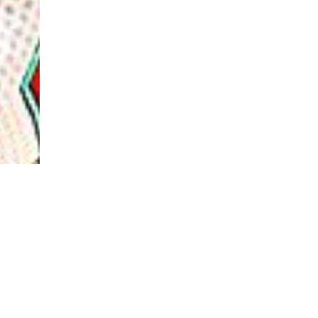
ITE
MENTIONS LÉGALES
POLITIQUE DE CONFIDENTIALITÉ
nion Tours Basket Metropole - Tous droits réservés | Création & Développement :
G COMME U