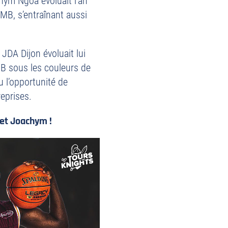
hym Ngoa évoluait l’an
TMB, s’entraînant aussi
JDA Dijon évoluait lui
B sous les couleurs de
u l’opportunité de
eprises.
 et Joachym !